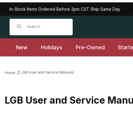
In-Stock Items Ordered Before 2pm CST Ship Same Day
Product Search
New
Holidays
Pre-Owned
Start
LGB User and Service Manuals
Home
LGB User and Service Manu