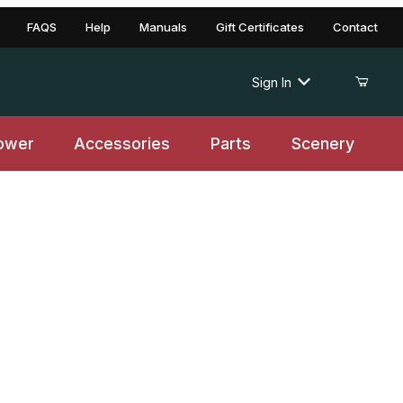
FAQS
Help
Manuals
Gift Certificates
Contact
Sign In
ower
Accessories
Parts
Scenery