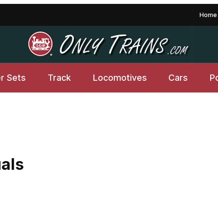
Home
er Sets
Track
Locomotives
Cars
P
als